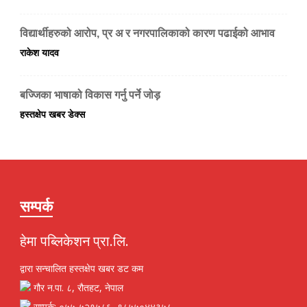
विद्यार्थीहरुको आरोप, प्र अ र नगरपालिकाको कारण पढाईको आभाव
राकेश यादव
बज्जिका भाषाको विकास गर्नु पर्ने जोड़
हस्तक्षेप खबर डेक्स
सम्पर्क
हेमा पब्लिकेशन प्रा.लि.
द्वारा सन्चालित हस्तक्षेप खबर डट कम
गौर न.पा. ८, रौतहट, नेपाल
सम्पर्क: ०५५-५२१५८६, ९८५५०४४३५८