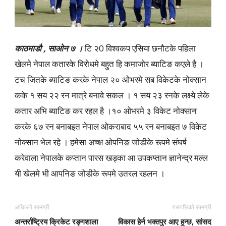
काठमाडाै , साओन ७ ।
टि २0 विश्वकप एसिया छनौटके पहिला
खेलमे नेपाल कतारके विरोधमे बहुत हि कमाजोर ब्याटिङ कएले है ।
टच जितके ब्याटिङ करके नेपाल २० ओभरमे सब विकेटके नोक्सान
कके १ सय २२ रन मात्रे बनावे सकल । १ सय २३ रनके लक्ष्ये लेके
कतार अभि ब्याटिङ कर रहल है ।१० ओभरमे ३ विकेट नोक्सान
करके ६७ रन बनाबइत नेपाल ओकराबाद ५५ रन बनाबइत ७ विकेट
नोक्सान भेल रहे । हमेसा अच्क्ष ओपनिङ जोडीके रूपमे संघर्ष
करेवाला नेपालके कप्तान पारस खड्का आ उपकप्तान ज्ञानेन्द्र मल्ल
यी खेलमे भी आपनिङ जोडीके रूपमे उतरल रहलन ।
अघिल्लो सामग्री
यसपछिको सामग्री
अन्तर्राष्ट्रिय क्रिकेट रङ्गशाला
विकास हेर्न भक्तपुर आए हुन्छ, सांसद