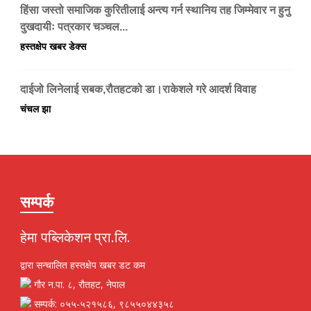
हिंसा जस्तो समाजिक कुरितीलाई अन्त्य गर्न स्थानिय तह जिम्मेवार न हुनु
दुखदायीः पत्रकार चञ्चल...
हस्तक्षेप खबर डेक्स
दाईजो लिनेलाई सबक,रौतहटको डा।राकेशले गरे आदर्श विवाह
चंचल झा
सम्पर्क
हेमा पब्लिकेशन प्रा.लि.
द्वारा सन्चालित हस्तक्षेप खबर डट कम
गौर न.पा. ८, रौतहट, नेपाल
सम्पर्क: ०५५-५२१५८६, ९८५५०४४३५८