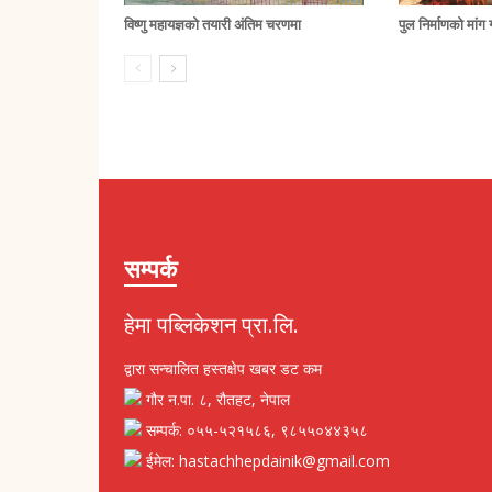
विष्णु महायज्ञको तयारी अंतिम चरणमा
पुल निर्माणको मां
सम्पर्क
हेमा पब्लिकेशन प्रा.लि.
द्वारा सन्चालित हस्तक्षेप खबर डट कम
गौर न.पा. ८, रौतहट, नेपाल
सम्पर्क: ०५५-५२१५८६, ९८५५०४४३५८
ईमेल: hastachhepdainik@gmail.com