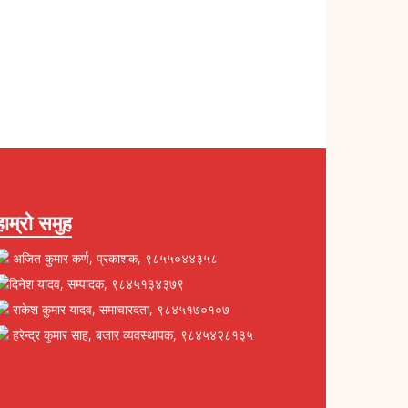
हाम्रो समुह
अजित कुमार कर्ण, प्रकाशक, ९८५५०४४३५८
दिनेश यादव, सम्पादक, ९८४५१३४३७९
राकेश कुमार यादव, समाचारदता, ९८४५१७०१०७
हरेन्द्र कुमार साह, बजार व्यवस्थापक, ९८४५४२८१३५