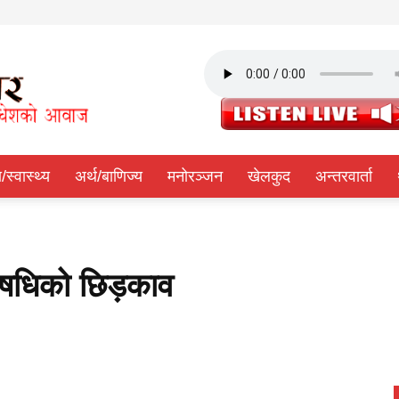
ा/स्वास्थ्य
अर्थ/बाणिज्य
मनोरञ्जन
खेलकुद
अन्तरवार्ता
औषधिको छिड़काव