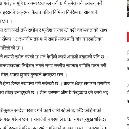
गर्न , सामूहिक रुपमा छलफल गर्ने कार्य समेत गर्न डराउनु पर्ने
ार भाइरसको संक्रमण फैलन नदिन विभिन्न किसिमका सावधानी
का छन ।
मा सरसफाई तर्फ संघीय र प्रदेश सरकारले बढ़ी तदरूकताको साथ
ा रहेका १८ स्थानीय तह मध्ये सवाई भन्दा बाढि़ गौर नगरपालिका
य गरिरहेको छ ।
व
े तयारी समेत गरेको छ भने केहिले कार्य अगाडी बढाएको पनि छ ।
व
मन्त्रालयको निर्देशन लगतै नगर स्तरीय समन्वय समिति गठन गरी
ह
ो मेयर अजय कुमार गुप्ताले बताएका छन ।
ि हेल्प डेस्क स्थापना गरी सकेको छ । बाजार क्षेत्र लगायत ग्रामीण
ने कार्य तीव्र बनाइएको छ । तीन चरणमा औषधि छिड़काव को कार्य भई
ह
ीमूलक सन्देश प्रवाह गर्ने कार्य जारी रहेको बताउँदै कोरोनाको
आग्रह गरेका छन । राजदेवी नगरपालिकाका नगर प्रमुख धीरेन्द्र
म
्थ्यकर्मी हरुलाई परिचालन समेत गरिएको बताएका छन । नगरपालिका