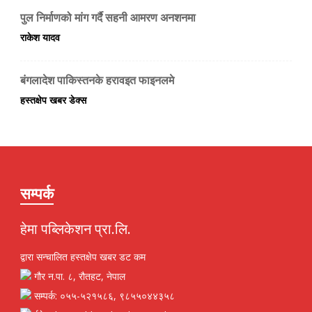
पुल निर्माणको मांग गर्दै सहनी आमरण अनशनमा
राकेश यादव
बंगलादेश पाकिस्तनके हरावइत फाइनलमे
हस्तक्षेप खबर डेक्स
सम्पर्क
हेमा पब्लिकेशन प्रा.लि.
द्वारा सन्चालित हस्तक्षेप खबर डट कम
गौर न.पा. ८, रौतहट, नेपाल
सम्पर्क: ०५५-५२१५८६, ९८५५०४४३५८