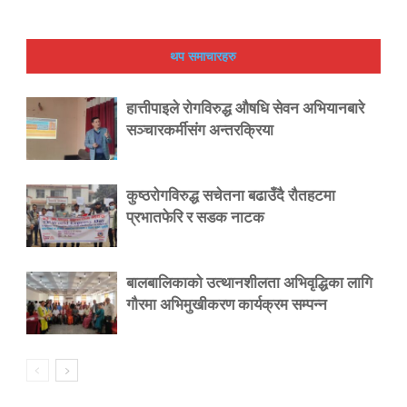
थप समाचारहरु
हात्तीपाइले रोगविरुद्ध औषधि सेवन अभियानबारे
सञ्चारकर्मीसंग अन्तरक्रिया
कुष्ठरोगविरुद्ध सचेतना बढाउँदै रौतहटमा
प्रभातफेरि र सडक नाटक
बालबालिकाको उत्थानशीलता अभिवृद्धिका लागि
गौरमा अभिमुखीकरण कार्यक्रम सम्पन्न