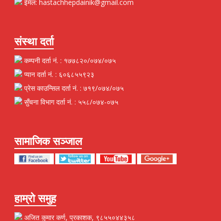
ईमेल: hastachhepdainik@gmail.com
संस्था दर्ता
कम्पनी दर्ता नं. : १७७८२०/०७४/०७५
प्यान दर्ता नं. : ६०६८५५९२३
प्रेस काउन्सिल दर्ता नं. : ७१९/०७४/०७५
सुँचना विभाग दर्ता नं. : ५५८/०७४-०७५
सामाजिक सञ्जाल
हाम्रो समुह
अजित कुमार कर्ण, प्रकाशक, ९८५५०४४३५८