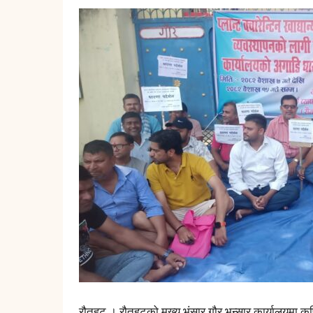
रौतहट । रौतहटको मुख्य भंसार गौर भन्सार कार्यालयमा कृषितथ