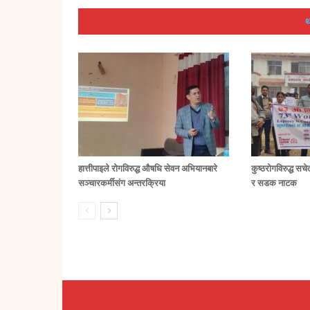
थ
हात्तीपाइले रोगविरुद्ध औषधि सेवन अभियानबारे
कुष्ठरोगविरुद्ध सच
सञ्चारकर्मीसंग अन्तरक्रिया
र सडक नाटक