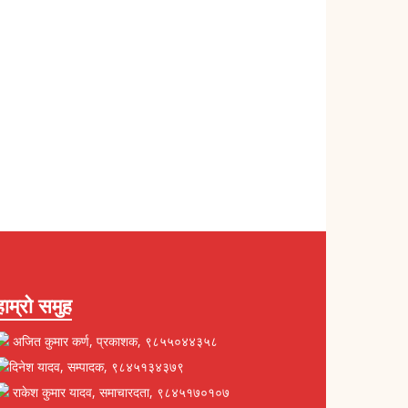
हाम्रो समुह
अजित कुमार कर्ण, प्रकाशक, ९८५५०४४३५८
दिनेश यादव, सम्पादक, ९८४५१३४३७९
राकेश कुमार यादव, समाचारदता, ९८४५१७०१०७