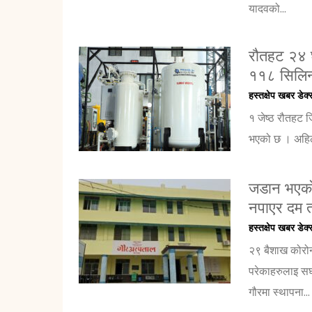
यादवको...
रौतहट २४ घ
११८ सिलिन
हस्तक्षेप खबर डेक्
१ जेष्ठ रौतहट 
भएको छ । अहिले 
जडान भएको 
नपाएर दम तो
हस्तक्षेप खबर डेक्
२९ बैशाख कोरो
परेकाहरुलाइ सघ
गौरमा स्थापना...