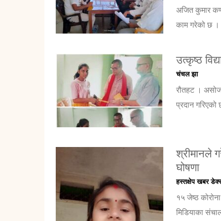
अजित कुमार कर्
काम गरेको छ । स्
उत्कृष्ठ विद
चंचल झा
रौतहट । असोज ४ 
प्रदान गरिएको छ
श्रीमानले ग
घोषणा
हस्तक्षेप खबर डेक्
१५ जेष्ठ कोरोन
मिडियाका संचा