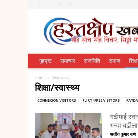
Hastachhep
Dainik
गृहपृष्ठ
समाचार
राजनिति
समाज
शिक्ष
Home
शिक्षा/स्वास्थ्य
शिक्षा/स्वास्थ्य
CONNEXION VISITORS
FLIRT4FREE VISITORS
PAYDA
गढीमाई स्वा
भन्दा बढील
अजीत कुमार कर्ण