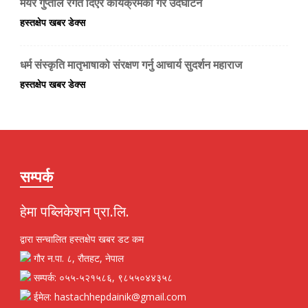
मेयर गुप्ताले रगत दिएर कार्यक्रमको गरे उदघाटन
हस्तक्षेप खबर डेक्स
धर्म संस्कृति मातृभाषाको संरक्षण गर्नु आचार्य सुदर्शन महाराज
हस्तक्षेप खबर डेक्स
सम्पर्क
हेमा पब्लिकेशन प्रा.लि.
द्वारा सन्चालित हस्तक्षेप खबर डट कम
गौर न.पा. ८, रौतहट, नेपाल
सम्पर्क: ०५५-५२१५८६, ९८५५०४४३५८
ईमेल: hastachhepdainik@gmail.com