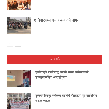
शनिवारसम्म बजार बन्द को घोषना
ताजा अपडेट
हात्तीपाइले रोगविरुद्ध औषधि सेवन अभियानबारे
सञ्चारकर्मीसंग अन्तरक्रिया
कुष्ठरोगविरुद्ध सचेतना बढाउँदै रौतहटमा प्रभातफेरि र
सडक नाटक