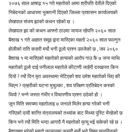
२०७६ साल आषाढ़ १५ गते महतोको आमा श्रीपति देवीले दिएको
निबेदनको आधारमा भुक्तानी दिएको जिल्ला प्रशासन कार्यालयको
लेखपाल संजय झाको कथन रहेको छ ।
लेखपाल झा को कथन आफ्नो ठाउमा जायज रहेपनि २०६० साल
बैशाख १ गते अज्ञात समूह द्वारा मारिएका महतो २०६० साल फाल्गुन
होलीको राति कसरी मर्यो भनी ठूलो प्रश्न उवजेको छ , जव २०६०
बैशाख १ मा मारिएको महतोको हत्याको आरोप गाउ कै ७ जना माथि
महतोको ठूलो दाई पनीलाल महतोले कीटाणी जाहेरी दरखास्त किन
दियो ? त्यों दिन मृत अवस्थामा भेटिएको शव उमेश महतोको थिए की
थिएन ? प्रहरीको घटना मुचुल्का , शव परिक्षण प्रतिबेदन कस्को
थियो ? भन्ने जस्ता गंभीर र विचारणीय प्रश्न उठेको हो ।
जून मिति समयमा महतोलाइ ७ जनाले मिलेर हत्या गरेको भनी
गरिएको दावी शान्ति मंत्रालयको तथ्यांक बाट मिथ्या पुस्टि भैरहेको छ
किन भने त्यों मिति भन्दा आगावै नै महतोको मृत्यु भई सकेको रहे छ ।
बैशाखमा मरेको महतो फाल्गुनमा कसरी मर्यो भने विषय छानविनको