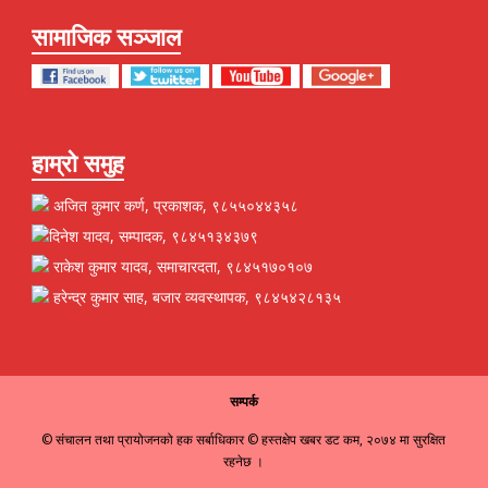
सामाजिक सञ्जाल
हाम्रो समुह
अजित कुमार कर्ण, प्रकाशक, ९८५५०४४३५८
दिनेश यादव, सम्पादक, ९८४५१३४३७९
राकेश कुमार यादव, समाचारदता, ९८४५१७०१०७
हरेन्द्र कुमार साह, बजार व्यवस्थापक, ९८४५४२८१३५
सम्पर्क
© संचालन तथा प्रायोजनको हक सर्बाधिकार © हस्तक्षेप खबर डट कम, २०७४ मा सुरक्षित
रहनेछ ।