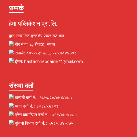
सम्पर्क
हेमा पब्लिकेशन प्रा.लि.
द्वारा सन्चालित हस्तक्षेप खबर डट कम
गौर न.पा. ८, रौतहट, नेपाल
सम्पर्क: ०५५-५२१५८६, ९८५५०४४३५८
ईमेल: hastachhepdainik@gmail.com
संस्था दर्ता
कम्पनी दर्ता नं. : १७७८२०/०७४/०७५
प्यान दर्ता नं. : ६०६८५५९२३
प्रेस काउन्सिल दर्ता नं. : ७१९/०७४/०७५
सुँचना विभाग दर्ता नं. : ५५८/०७४-०७५