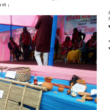
ल गरे ।
ज
ह