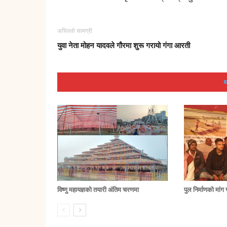
अघिल्लो सामग्री
युवा नेता मोहन यादवले गौरमा शुरू गरायो गंगा आरती
थ
विष्णु महायज्ञको तयारी अंतिम चरणमा
पुल निर्माणको मां