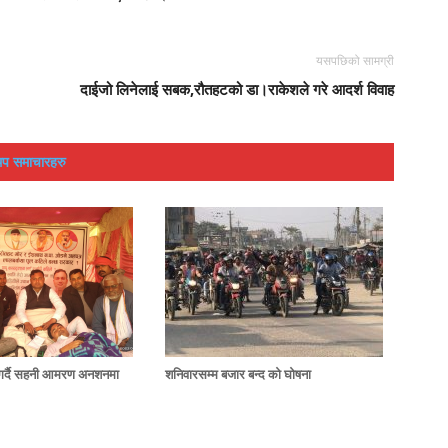
यसपछिको सामग्री
दाईजो लिनेलाई सबक,रौतहटको डा।राकेशले गरे आदर्श विवाह
प समाचारहरु
ग गर्दै सहनी आमरण अनशनमा
शनिवारसम्म बजार बन्द को घोषना