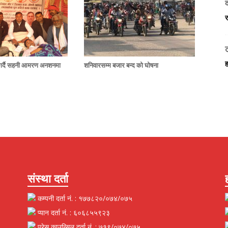
र
ट
ह
ग गर्दै सहनी आमरण अनशनमा
शनिवारसम्म बजार बन्द को घोषना
संस्था दर्ता
कम्पनी दर्ता नं. : १७७८२०/०७४/०७५
प्यान दर्ता नं. : ६०६८५५९२३
प्रेस काउन्सिल दर्ता नं. : ७१९/०७४/०७५