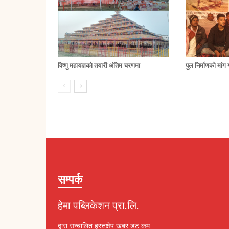
विष्णु महायज्ञको तयारी अंतिम चरणमा
पुल निर्माणको मां
सम्पर्क
हेमा पब्लिकेशन प्रा.लि.
द्वारा सन्चालित हस्तक्षेप खबर डट कम