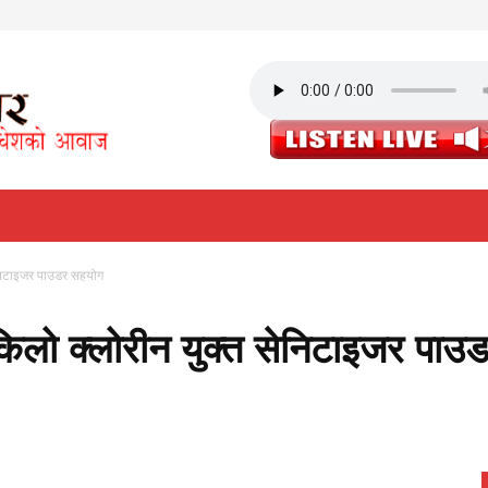
सेनिटाइजर पाउडर सहयोग
० किलो क्लोरीन युक्त सेनिटाइजर पा