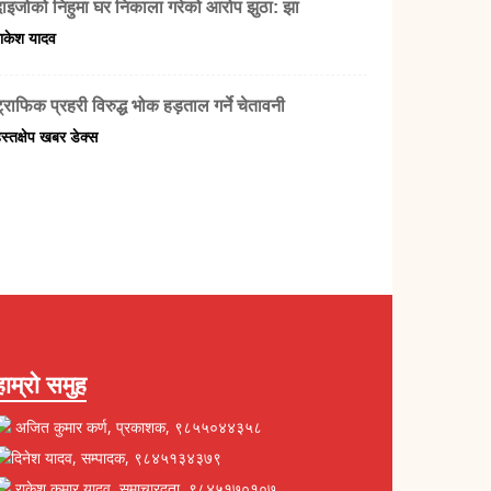
दाइजोको निहुमा घर निकाला गरेको आरोप झुठा: झा
ाकेश यादव
्राफिक प्रहरी विरुद्ध भोक हड़ताल गर्ने चेतावनी
स्तक्षेप खबर डेक्स
हाम्रो समुह
अजित कुमार कर्ण, प्रकाशक, ९८५५०४४३५८
दिनेश यादव, सम्पादक, ९८४५१३४३७९
राकेश कुमार यादव, समाचारदता, ९८४५१७०१०७