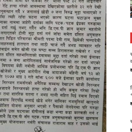
ह
ह
ह
ह