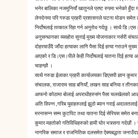
भनेर बालिका नजमुनियाँ खातुनले प्रष्ट रुपमा भनेको हुँद
लेनदेनमा परि गरुडा प्रहरी प्रशासनले घटना मोडन समेत 
निर्दोषलाई तत्काल रिहा गर्न अनुरोध गर्दछु । साथै डि
अनुसन्धानका व्यवहोरा सुनाई मुख्य योजनाकार नर्सरी संचा
दोहरयाउँदै जाँदा हत्याका लागि पैसा दिई हत्या गराउने मुख्
आएको र डि।एस।पीले केही निर्दोषलाई यातना दिई हत्या आ
चाहन्छौ ।
साथै गरुडा ईलाका प्रहरी कार्यालयका डिएसपी ज्ञान कुमा
संचालक, राजाराम साह बनियाँ, लखन साह बनिया र तीनका 
आफनो कोठामा बोलाई अपराधीहरुसंग पैसा चलखेलको आडमा हत
अति विपन्न ,गरिब युवाहरुलाई झुठो ब्यान गराई अदालतलाई 
मरनासन्न सम्म कुटपिट तथा यातना दिई सेरियस समेत बनाई
कुमार महतोको गतिविधिहरुको हामी घोर भत्र्सना गर्दछौं ।
नागरिक समाज र राजनितिक दलसमेत ऐक्यबद्धता जनाउँदछौ