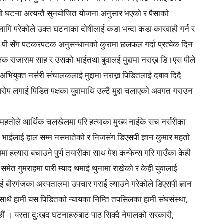
ा यो घटना अत्यन्तै सुनयोजित योजना अनुसार भएको र पैसाको
लागि परेकोले उक्त घटनाका दोषीलाई कडा भन्दा कडा कारवाही गर्न र
।एस।पी सँग पटकरपटक अनुसन्धानको कुरामा छलफल गर्दा प्रत्येक दिन
लक राजाराम साह र उसको भाईतथा बुवालई मुद्दामा नराख्न डि।एस पीले
य अभियुक्त नर्सरी संचालकलाई मुद्दामा नराख्न पिडितलाई दबाव दिदै
रोप लगाई पिडित पक्षका युवामाथि उल्टै मुद्दा चलाएको अवगत गराउन
र महतोले आर्थिक चलखेलमा परि हत्याका मुख्य नाईके सच नर्सरीका
भाईलाई हाल सम्म नसमातेको र निजसंग डिएसपी ज्ञान कुमार महतो
्यारा बचाउने पुर्ण तयारीका साथ पेश कन्फेन्स गरि गाउँका केही
समेत गुमराहमा पारी म्याद थमाई थुनामा राखेको र केही युवालाई
 बीरगंजका अस्पतालमा उपचार गराई ल्याउने गरेकोले डिएसपी ज्ञान
 साथै हामी यस पिडितको न्यायका निम्ति तपसिलका हामी संघसंस्था,
ं । यस्ता दुःखद घटनाहरुबाट पाठ सिक्दै नेपालको सरकारी,