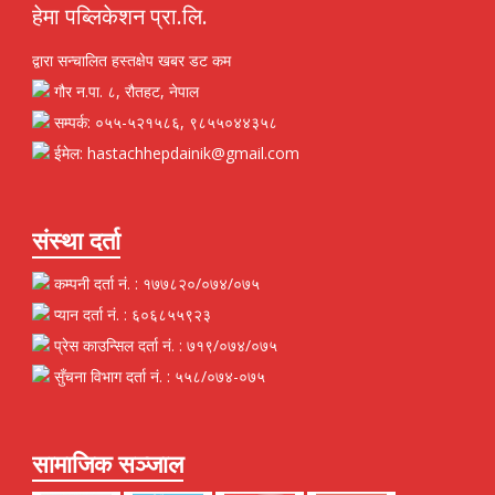
हेमा पब्लिकेशन प्रा.लि.
द्वारा सन्चालित हस्तक्षेप खबर डट कम
गौर न.पा. ८, रौतहट, नेपाल
सम्पर्क: ०५५-५२१५८६, ९८५५०४४३५८
ईमेल: hastachhepdainik@gmail.com
संस्था दर्ता
कम्पनी दर्ता नं. : १७७८२०/०७४/०७५
प्यान दर्ता नं. : ६०६८५५९२३
प्रेस काउन्सिल दर्ता नं. : ७१९/०७४/०७५
सुँचना विभाग दर्ता नं. : ५५८/०७४-०७५
सामाजिक सञ्जाल