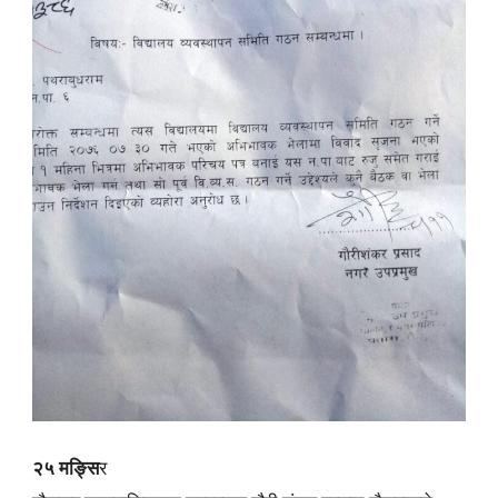
२५ मङ्सि
र